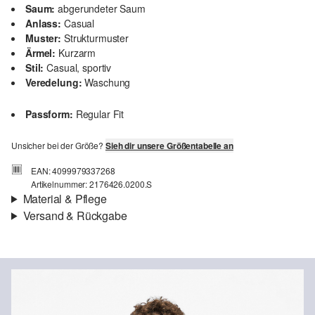
Saum:
abgerundeter Saum
Anlass:
Casual
Muster:
Strukturmuster
Ärmel:
Kurzarm
Stil:
Casual, sportiv
Veredelung:
Waschung
Passform:
Regular Fit
Unsicher bei der Größe?
Sieh dir unsere Größentabelle an
EAN: 4099979337268
Artikelnummer: 2176426.0200.S
Material & Pflege
Versand & Rückgabe
Eigenschaft:
hochwertig
Versand
Material:
Baumwolle
Für Gast und Fashion Card Kunden fallen Versandkosten für eine
Standardlieferung einer Bestellung in Höhe von 3,95 € an. Fashion
Card Kunden profitieren von kostenfreier Standardlieferung ab
einem Mindestbestellwert in Höhe von 149,00 € (bei einem