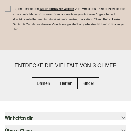
Ja, ich stimme den
zum Erhalt des s.Oliver Newsletters
Datenschutzhinweisen
zu und möchte Informationen über auf mich zugeschnittene Angebote und
Produkte erhalten und bin damit einverstanden, dass die s.Oliver Bernd Freier
GmbH & Co. KG zu diesem Zweck ein geräteübergreifendes Nutzerprofil anlegen
darf.
ENTDECKE DIE VIELFALT VON S.OLIVER
Damen
Herren
Kinder
Wir helfen dir
Über s.Oliver
Hilfe & FAQ