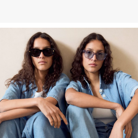
Weitere Informationen sind unserer „
Hilfe & FAQ
“ Seite zu
entnehmen.
Deine Retoure kannst du
HIER
online anmelden.