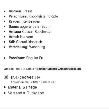
Rücken:
Passe
Verschluss:
Knopfleiste, Knöpfe
Kragen:
Kentkragen
Saum:
abgerundeter Saum
Anlass:
Casual, Beachwear
Ärmel:
Kurzarm
Stil:
Casual, klassisch
Veredelung:
Waschung
Passform:
Regular Fit
Unsicher bei der Größe?
Sieh dir unsere Größentabelle an
EAN: 4099979351196
Artikelnummer: 2180518.6603.2XT
Material & Pflege
Versand & Rückgabe
Stoff:
Webware
Versand
Eigenschaft:
leicht, hochwertig
Für Gast und Fashion Card Kunden fallen Versandkosten für eine
Material:
Leinen