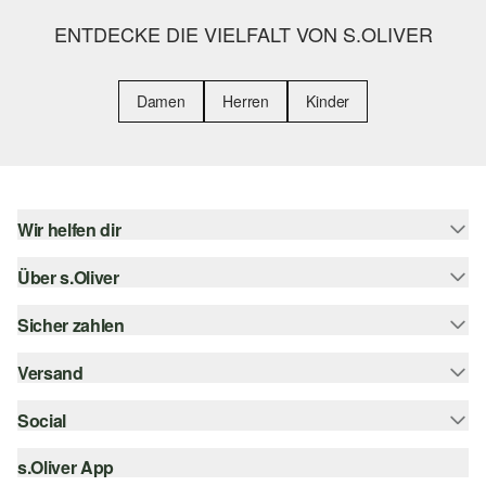
ENTDECKE DIE VIELFALT VON S.OLIVER
Damen
Herren
Kinder
Wir helfen dir
Über s.Oliver
Hilfe & FAQ
Größenberatung
Sicher zahlen
s.Oliver Magazin
Rückgabe
Whatsapp
Versand
Rechnung
Barrierefreiheitserklärung
s.Oliver Card
Kreditkarte
Social
Sendungsverfolgung
Top-Kategorien
Digitale Geschenkkarte
PayPal
DHL
s.Oliver App
Bestellung widerrufen
instagram
s.Oliver Group
Klarna