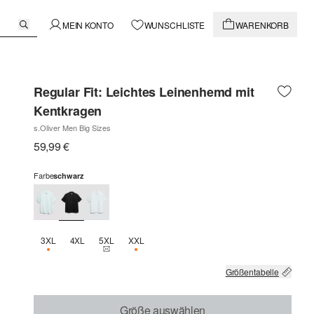
MEIN KONTO
WUNSCHLISTE
WARENKORB
Regular Fit: Leichtes Leinenhemd mit
Kentkragen
s.Oliver Men Big Sizes
59,99 €
Farbe
schwarz
3XL
4XL
5XL
XXL
NUR 1 VERFÜGBAR
THIS SIZE IS CURRENTLY OUT OF STOCK
NUR 1 VERFÜGBAR
Größentabelle
Größe auswählen