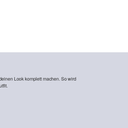
 deinen Look komplett machen. So wird
fit.