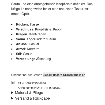
Saum und eine durchgehende Knopfleiste definiert. Das
luftige Leinengewebe bietet eine natürliche Textur mit
matter Optik.
Rücken:
Passe
Verschluss:
Knopfleiste, Knopf
Kragen:
Kentkragen
Saum:
abgerundeter Saum
Anlass:
Casual
Ärmel:
Kurzarm
Stil:
Casual
Veredelung:
Waschung
Unsicher bei der Größe?
Sieh dir unsere Größentabelle an
EAN: 4099979546646
Artikelnummer: 2181248.9999.3XL
Material & Pflege
Versand & Rückgabe
Stoff:
Webware
Versand