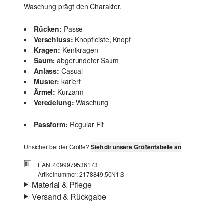
Waschung prägt den Charakter.
Rücken:
Passe
Verschluss:
Knopfleiste, Knopf
Kragen:
Kentkragen
Saum:
abgerundeter Saum
Anlass:
Casual
Muster:
kariert
Ärmel:
Kurzarm
Veredelung:
Waschung
Passform:
Regular Fit
Unsicher bei der Größe?
Sieh dir unsere Größentabelle an
EAN: 4099979536173
Artikelnummer: 2178849.50N1.S
Material & Pflege
Versand & Rückgabe
Eigenschaft:
weich
Versand
Material:
Baumwolle
Für Gast und Fashion Card Kunden fallen Versandkosten