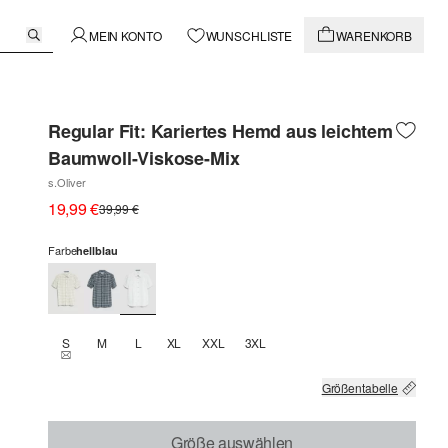
MEIN KONTO
WUNSCHLISTE
WARENKORB
Regular Fit: Kariertes Hemd aus leichtem
Baumwoll-Viskose-Mix
s.Oliver
19,99 €
39,99 €
Farbe
hellblau
S
M
L
XL
XXL
3XL
THIS SIZE IS CURRENTLY OUT OF STOCK
Größentabelle
Größe auswählen