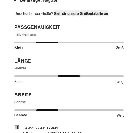
Beinlänge:
Regular
Unsicher bei der Größe?
Sieh dir unsere Größentabelle an
PASSGENAUIGKEIT
Fällt klein aus
Klein
Groß
LÄNGE
Normal
Kurz
Lang
BREITE
Schmal
Schmal
Weit
EAN: 4099981065043