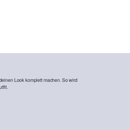
 deinen Look komplett machen. So wird
fit.