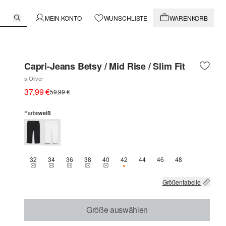
MEIN KONTO
WUNSCHLISTE
WARENKORB
Capri-Jeans Betsy / Mid Rise / Slim Fit
s.Oliver
37,99 €
59,99 €
Farbe
weiß
32
34
36
38
40
42
44
46
48
THIS SIZE IS CURRENTLY OUT OF STOCK
THIS SIZE IS CURRENTLY OUT OF STOCK
THIS SIZE IS CURRENTLY OUT OF STOCK
THIS SIZE IS CURRENTLY OUT OF STOCK
THIS SIZE IS CURRENTLY OUT OF STOCK
NUR 1 VERFÜGBAR
Größentabelle
Größe auswählen