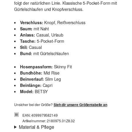
folgt der natürlichen Linie. Klassische 5-Pocket-Form mit
Gürtelschlaufen und Knopfverschluss.
Verschluss:
Knopf, Reißverschluss
Saum:
mit Naht
Anlass:
Casual, Urlaub
Tasche:
5-Pocket-Form
Stil:
Casual
Bund:
mit Gürtelschlaufen
Hosenpassform:
Skinny Fit
Bundhöhe:
Mid Rise
Beinverlauf:
Slim Leg
Beinlänge:
Capri
Model:
BETSY
Unsicher bei der Größe?
Sieh dir unsere Größentabelle an
EAN: 4099979582149
Artikelnummer: 2180975.01Z8.32
Material & Pflege