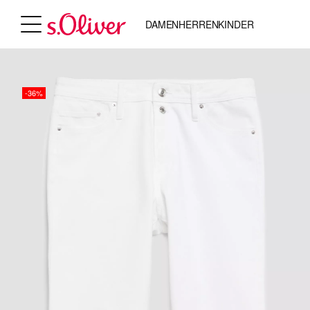
DAMEN
HERREN
KINDER
-36%