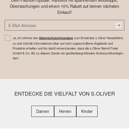
Dein Fashion-Update: Randvoll mit spannenden Modetipps,
Überraschungen und einem 10% Rabatt auf deinen nächsten
Einkauf!
Ja, ich stimme den
zum Erhalt des s.Oliver Newsletters
Datenschutzhinweisen
zu und möchte Informationen über auf mich zugeschnittene Angebote und
Produkte erhalten und bin damit einverstanden, dass die s.Oliver Bernd Freier
GmbH & Co. KG zu diesem Zweck ein geräteübergreifendes Nutzerprofil anlegen
darf.
ENTDECKE DIE VIELFALT VON S.OLIVER
Damen
Herren
Kinder