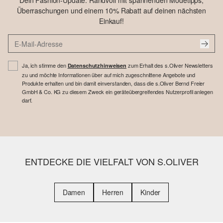
Dein Fashion-Update: Randvoll mit spannenden Modetipps,
Überraschungen und einem 10% Rabatt auf deinen nächsten
Einkauf!
Ja, ich stimme den
zum Erhalt des s.Oliver Newsletters
Datenschutzhinweisen
zu und möchte Informationen über auf mich zugeschnittene Angebote und
Produkte erhalten und bin damit einverstanden, dass die s.Oliver Bernd Freier
GmbH & Co. KG zu diesem Zweck ein geräteübergreifendes Nutzerprofil anlegen
darf.
ENTDECKE DIE VIELFALT VON S.OLIVER
Damen
Herren
Kinder