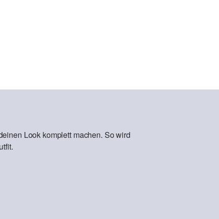
 deinen Look komplett machen. So wird
fit.