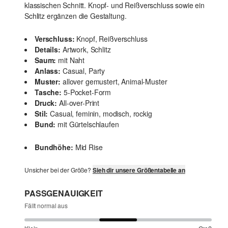
klassischen Schnitt. Knopf- und Reißverschluss sowie ein
Schlitz ergänzen die Gestaltung.
Verschluss:
Knopf, Reißverschluss
Details:
Artwork, Schlitz
Saum:
mit Naht
Anlass:
Casual, Party
Muster:
allover gemustert, Animal-Muster
Tasche:
5-Pocket-Form
Druck:
All-over-Print
Stil:
Casual, feminin, modisch, rockig
Bund:
mit Gürtelschlaufen
Bundhöhe:
Mid Rise
Unsicher bei der Größe?
Sieh dir unsere Größentabelle an
PASSGENAUIGKEIT
Fällt normal aus