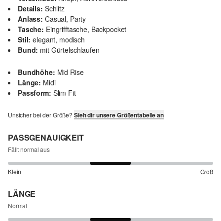
Details:
Schlitz
Anlass:
Casual, Party
Tasche:
Eingrifftasche, Backpocket
Stil:
elegant, modisch
Bund:
mit Gürtelschlaufen
Bundhöhe:
Mid Rise
Länge:
Midi
Passform:
Slim Fit
Unsicher bei der Größe?
Sieh dir unsere Größentabelle an
PASSGENAUIGKEIT
Fällt normal aus
Klein
Groß
LÄNGE
Normal