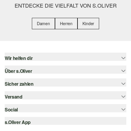
ENTDECKE DIE VIELFALT VON S.OLIVER
Damen
Herren
Kinder
Wir helfen dir
Über s.Oliver
Hilfe & FAQ
Größenberatung
Sicher zahlen
s.Oliver Magazin
Rückgabe
Whatsapp
Versand
Rechnung
Barrierefreiheitserklärung
s.Oliver Card
Kreditkarte
Social
Sendungsverfolgung
Top-Kategorien
Digitale Geschenkkarte
PayPal
DHL
s.Oliver App
Bestellung widerrufen
instagram
s.Oliver Group
Klarna
DHL Packstation