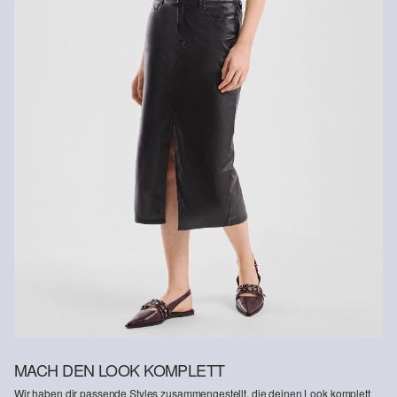
Rückerstattungsbetrag abgezogen.
Rückgabefrist
Gastkunden können ihre Artikel innerhalb von 14 Tagen nach
Erhalt der Ware an uns zurückschicken. Fashion Card und VIP
Kunden haben nach Erhalt der Ware 30 Tage Zeit, um ihre Artikel
an uns zurückzusenden.
Weitere Informationen sind unserer „
Hilfe & FAQ
“ Seite zu
entnehmen.
Deine Retoure kannst du
HIER
online anmelden.
MACH DEN LOOK KOMPLETT
Wir haben dir passende Styles zusammengestellt, die deinen Look komplett