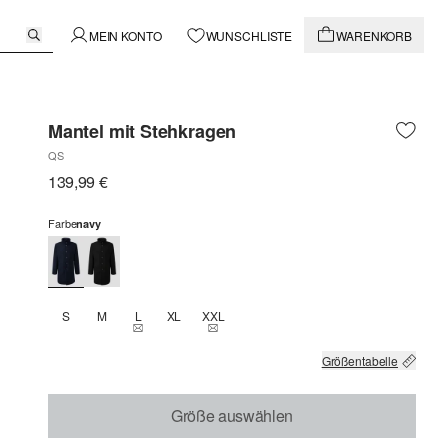
MEIN KONTO
WUNSCHLISTE
WARENKORB
Mantel mit Stehkragen
QS
139,99 €
Farbe
navy
S
M
L
XL
XXL
THIS SIZE IS CURRENTLY OUT OF STOCK
THIS SIZE IS CURRENTLY OUT OF STOCK
Größentabelle
Größe auswählen