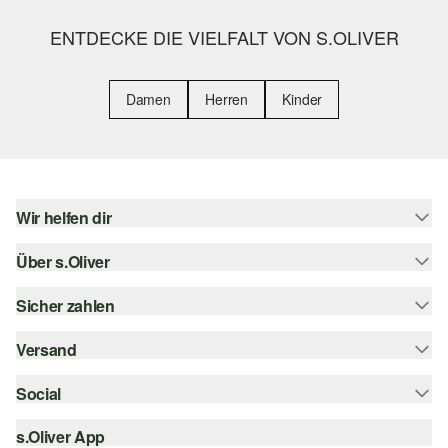
ENTDECKE DIE VIELFALT VON S.OLIVER
Damen
Herren
Kinder
Wir helfen dir
Über s.Oliver
Hilfe & FAQ
Größenberatung
Sicher zahlen
s.Oliver Magazin
Rückgabe
Whatsapp
Versand
Rechnung
Barrierefreiheitserklärung
s.Oliver Card
Kreditkarte
Social
Sendungsverfolgung
Top-Kategorien
Digitale Geschenkkarte
PayPal
DHL
s.Oliver App
Bestellung widerrufen
instagram
s.Oliver Group