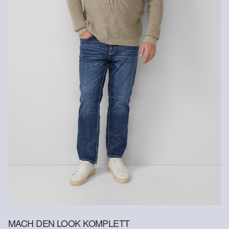
Versandkosten für die Rücklieferung werden vom
Rückerstattungsbetrag abgezogen.
Rückgabefrist
Gastkunden können ihre Artikel innerhalb von 14 Tagen nach
Erhalt der Ware an uns zurückschicken. Fashion Card und VIP
Kunden haben nach Erhalt der Ware 30 Tage Zeit, um ihre Artikel
an uns zurückzusenden.
Weitere Informationen sind unserer „
Hilfe & FAQ
“ Seite zu
entnehmen.
Deine Retoure kannst du
HIER
online anmelden.
MACH DEN LOOK KOMPLETT