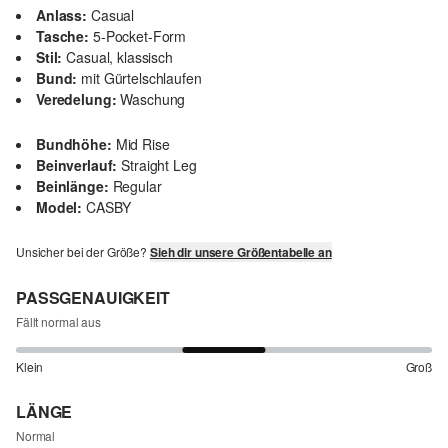
Anlass:
Casual
Tasche:
5-Pocket-Form
Stil:
Casual, klassisch
Bund:
mit Gürtelschlaufen
Veredelung:
Waschung
Bundhöhe:
Mid Rise
Beinverlauf:
Straight Leg
Beinlänge:
Regular
Model:
CASBY
Unsicher bei der Größe?
Sieh dir unsere Größentabelle an
PASSGENAUIGKEIT
Fällt normal aus
Klein
Groß
LÄNGE
Normal