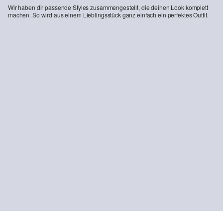
Wir haben dir passende Styles zusammengestellt, die deinen Look komplett
machen. So wird aus einem Lieblingsstück ganz einfach ein perfektes Outfit.
-50%
Strickpullover mit Crew Neck und Strukturmuster
34,99 €
69,99 €