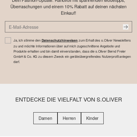
Dein Fashion-Update: Randvoll mit spannenden Modetipps,
Überraschungen und einem 10% Rabatt auf deinen nächsten
Einkauf!
Ja, ich stimme den
zum Erhalt des s.Oliver Newsletters
Datenschutzhinweisen
zu und möchte Informationen über auf mich zugeschnittene Angebote und
Produkte erhalten und bin damit einverstanden, dass die s.Oliver Bernd Freier
GmbH & Co. KG zu diesem Zweck ein geräteübergreifendes Nutzerprofil anlegen
darf.
ENTDECKE DIE VIELFALT VON S.OLIVER
Damen
Herren
Kinder