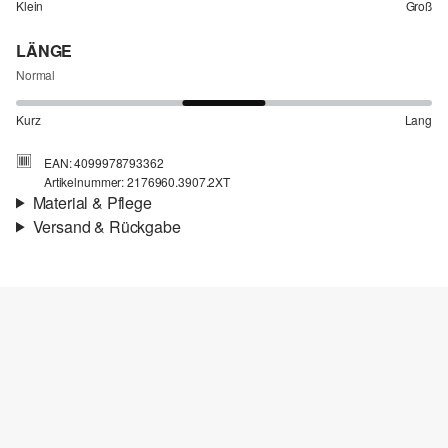
Klein
Groß
LÄNGE
Normal
Kurz
Lang
EAN: 4099978793362
Artikelnummer: 2176960.3907.2XT
Material & Pflege
Versand & Rückgabe
Stoff:
Strick, Flammgarn
Versand
Für Gast und Fashion Card Kunden fallen Versandkosten für eine
Standardlieferung einer Bestellung in Höhe von 3,95 € an. Fashion
Card Kunden profitieren von kostenfreier Standardlieferung ab
einem Mindestbestellwert in Höhe von 149,00 € (bei einem
geringeren Bestellwert betragen die Versandkosten für eine
Chlorbleiche nicht möglich
Standardlieferung ebenfalls 3,95 €). Für VIP Kunden entfallen die
Nicht für den Trockner geeignet
Versandkosten.
Schonwaschgang 30°