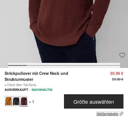
Strickpullover mit Crew Neck und
39,99 €
Strukturmuster
59,99 €
s.Oliver Men Tall Sizes
·
AUSVERKAUFT
NACHHALTIG
Größe auswählen
+ 1
Größentabelle