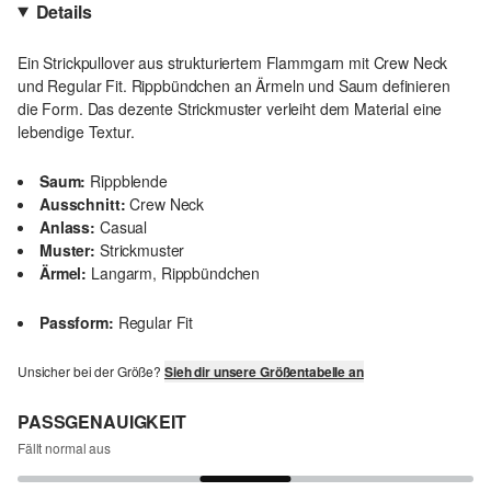
Details
Ein Strickpullover aus strukturiertem Flammgarn mit Crew Neck
und Regular Fit. Rippbündchen an Ärmeln und Saum definieren
die Form. Das dezente Strickmuster verleiht dem Material eine
lebendige Textur.
Saum:
Rippblende
Ausschnitt:
Crew Neck
Anlass:
Casual
Muster:
Strickmuster
Ärmel:
Langarm, Rippbündchen
Passform:
Regular Fit
Unsicher bei der Größe?
Sieh dir unsere Größentabelle an
PASSGENAUIGKEIT
Fällt normal aus