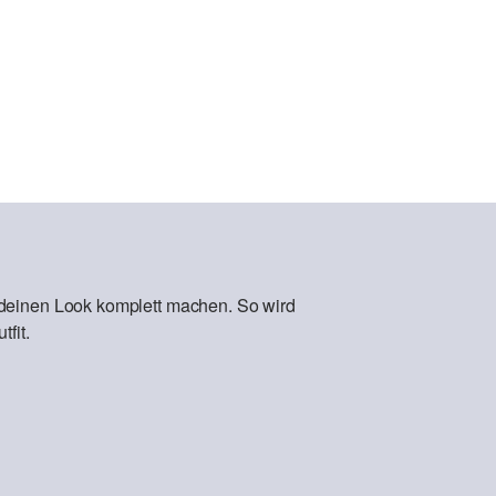
 deinen Look komplett machen. So wird
fit.