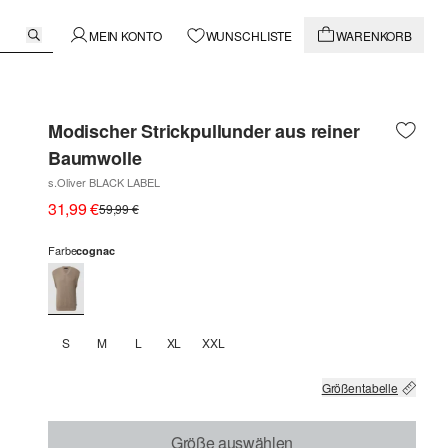
MEIN KONTO
WUNSCHLISTE
WARENKORB
Modischer Strickpullunder aus reiner
Baumwolle
s.Oliver BLACK LABEL
31,99 €
59,99 €
Farbe
cognac
S
M
L
XL
XXL
Größentabelle
Größe auswählen