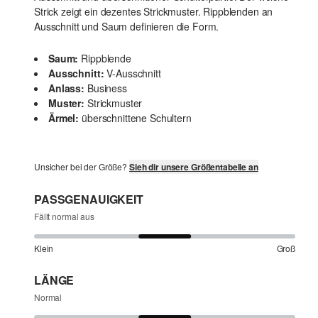
Strick zeigt ein dezentes Strickmuster. Rippblenden an
Ausschnitt und Saum definieren die Form.
Saum:
Rippblende
Ausschnitt:
V-Ausschnitt
Anlass:
Business
Muster:
Strickmuster
Ärmel:
überschnittene Schultern
Unsicher bei der Größe?
Sieh dir unsere Größentabelle an
PASSGENAUIGKEIT
Fällt normal aus
Klein
Groß
LÄNGE
Normal