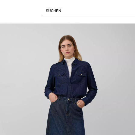
Pausiert • Stumm