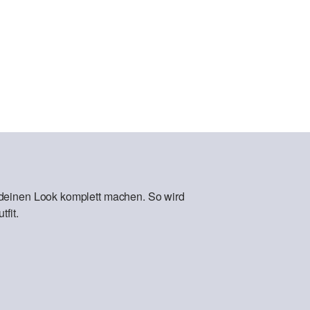
 deinen Look komplett machen. So wird
fit.