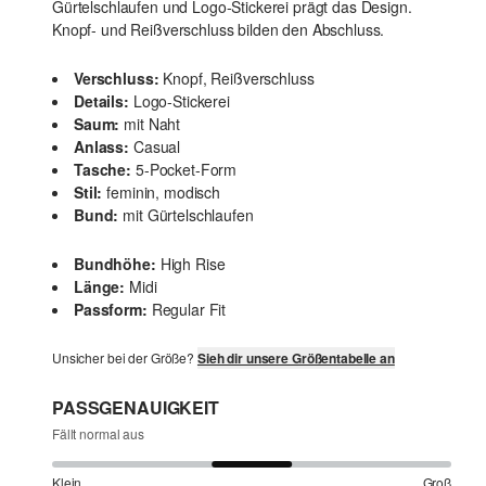
Gürtelschlaufen und Logo-Stickerei prägt das Design.
Knopf- und Reißverschluss bilden den Abschluss.
Verschluss:
Knopf, Reißverschluss
Details:
Logo-Stickerei
Saum:
mit Naht
Anlass:
Casual
Tasche:
5-Pocket-Form
Stil:
feminin, modisch
Bund:
mit Gürtelschlaufen
Bundhöhe:
High Rise
Länge:
Midi
Passform:
Regular Fit
Unsicher bei der Größe?
Sieh dir unsere Größentabelle an
PASSGENAUIGKEIT
Fällt normal aus
Klein
Groß