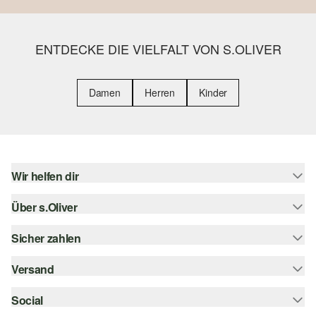
ENTDECKE DIE VIELFALT VON S.OLIVER
Damen
Herren
Kinder
Wir helfen dir
Über s.Oliver
Hilfe & FAQ
Größenberatung
Sicher zahlen
s.Oliver Magazin
Rückgabe
Whatsapp
Versand
Rechnung
Barrierefreiheitserklärung
s.Oliver Card
Kreditkarte
Social
Sendungsverfolgung
Top-Kategorien
Digitale Geschenkkarte