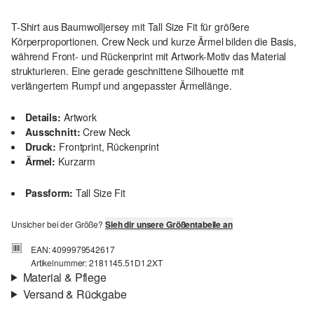
T-Shirt aus Baumwolljersey mit Tall Size Fit für größere
Körperproportionen. Crew Neck und kurze Ärmel bilden die Basis,
während Front- und Rückenprint mit Artwork-Motiv das Material
strukturieren. Eine gerade geschnittene Silhouette mit
verlängertem Rumpf und angepasster Ärmellänge.
Details:
Artwork
Ausschnitt:
Crew Neck
Druck:
Frontprint, Rückenprint
Ärmel:
Kurzarm
Passform:
Tall Size Fit
Unsicher bei der Größe?
Sieh dir unsere Größentabelle an
EAN: 4099979542617
Artikelnummer: 2181145.51D1.2XT
Material & Pflege
Versand & Rückgabe
Material:
Baumwollmix
Versand