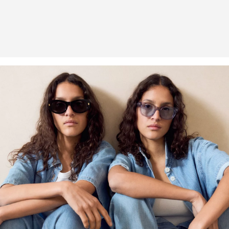
an uns zurückzusenden.
Weitere Informationen sind unserer „
Hilfe & FAQ
“ Seite zu
entnehmen.
Deine Retoure kannst du
HIER
online anmelden.