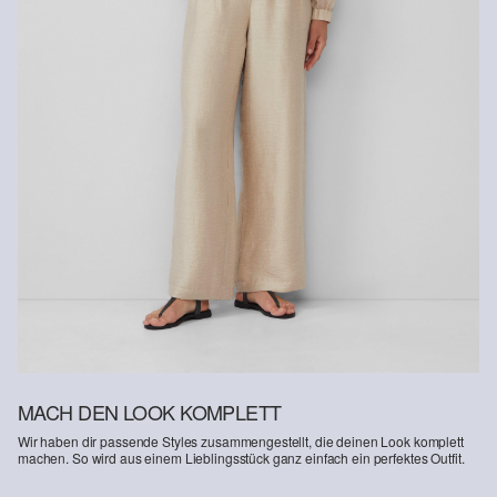
Rückgabefrist
Gastkunden können ihre Artikel innerhalb von 14 Tagen nach
Erhalt der Ware an uns zurückschicken. Fashion Card und VIP
Kunden haben nach Erhalt der Ware 30 Tage Zeit, um ihre Artikel
an uns zurückzusenden.
Weitere Informationen sind unserer „
Hilfe & FAQ
“ Seite zu
entnehmen.
Deine Retoure kannst du
HIER
online anmelden.
MACH DEN LOOK KOMPLETT
Wir haben dir passende Styles zusammengestellt, die deinen Look komplett
machen. So wird aus einem Lieblingsstück ganz einfach ein perfektes Outfit.