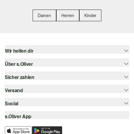
Damen
Herren
Kinder
Wir helfen dir
Über s.Oliver
Hilfe & FAQ
Größenberatung
Sicher zahlen
s.Oliver Magazin
Rückgabe
Whatsapp
Versand
Rechnung
Barrierefreiheitserklärung
s.Oliver Card
Kreditkarte
Social
Sendungsverfolgung
Top-Kategorien
Digitale Geschenkkarte
PayPal
DHL
s.Oliver App
Bestellung widerrufen
instagram
s.Oliver Group
Klarna
DHL Packstation
facebook
Career
SSL-Verschlüsselung