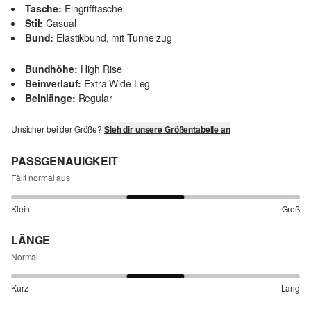
Tasche:
Eingrifftasche
Stil:
Casual
Bund:
Elastikbund, mit Tunnelzug
Bundhöhe:
High Rise
Beinverlauf:
Extra Wide Leg
Beinlänge:
Regular
Unsicher bei der Größe?
Sieh dir unsere Größentabelle an
PASSGENAUIGKEIT
Fällt normal aus
Klein
Groß
LÄNGE
Normal
Kurz
Lang