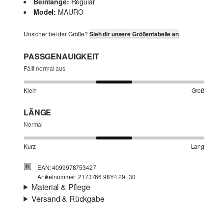
Beinlänge:
Regular
Model:
MAURO
Unsicher bei der Größe?
Sieh dir unsere Größentabelle an
PASSGENAUIGKEIT
Fällt normal aus
Klein
Groß
LÄNGE
Normal
Kurz
Lang
EAN: 4099978753427
Artikelnummer: 2173766.98Y4.29_30
Material & Pflege
Versand & Rückgabe
Stoff:
Denim
Versand
Futter:
Baumwollfutter