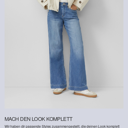
Rückerstattungsbetrag abgezogen.
Rückgabefrist
Gastkunden können ihre Artikel innerhalb von 14 Tagen nach
Erhalt der Ware an uns zurückschicken. Fashion Card und VIP
Kunden haben nach Erhalt der Ware 30 Tage Zeit, um ihre Artikel
an uns zurückzusenden.
Weitere Informationen sind unserer „
Hilfe & FAQ
“ Seite zu
entnehmen.
Deine Retoure kannst du
HIER
online anmelden.
MACH DEN LOOK KOMPLETT
Wir haben dir passende Styles zusammengestellt, die deinen Look komplett