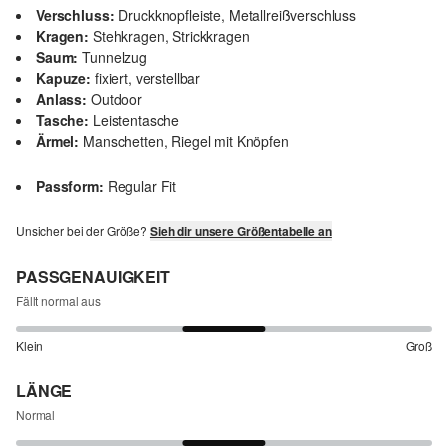
Verschluss:
Druckknopfleiste, Metallreißverschluss
Kragen:
Stehkragen, Strickkragen
Saum:
Tunnelzug
Kapuze:
fixiert, verstellbar
Anlass:
Outdoor
Tasche:
Leistentasche
Ärmel:
Manschetten, Riegel mit Knöpfen
Passform:
Regular Fit
Unsicher bei der Größe?
Sieh dir unsere Größentabelle an
PASSGENAUIGKEIT
Fällt normal aus
Klein
Groß
LÄNGE
Normal