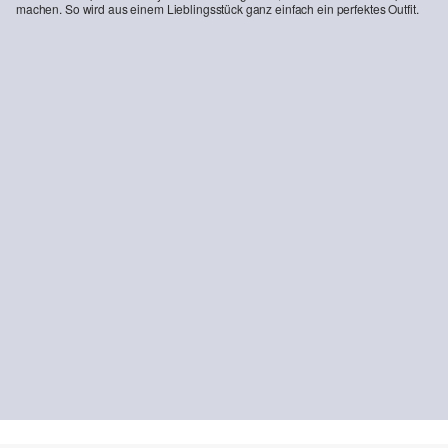
machen. So wird aus einem Lieblingsstück ganz einfach ein perfektes Outfit.
-15%
-27%
Jeans Suri / Mid Rise / Wide Fit / mit Gürtel
Slim Fit Jerseyshirt mit Stehkragen
67,99 €
79,99 €
18,99 €
25,99 €
NACHHALTIG