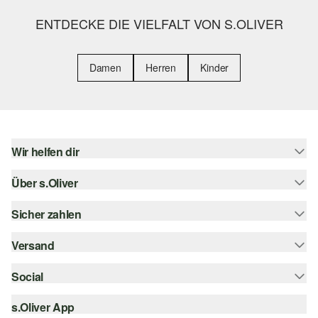
ENTDECKE DIE VIELFALT VON S.OLIVER
Damen
Herren
Kinder
Wir helfen dir
Über s.Oliver
Hilfe & FAQ
Größenberatung
Sicher zahlen
s.Oliver Magazin
Rückgabe
Whatsapp
Versand
Rechnung
Barrierefreiheitserklärung
s.Oliver Card
Kreditkarte
Social
Sendungsverfolgung
Top-Kategorien
Digitale Geschenkkarte
PayPal
DHL
s.Oliver App
Bestellung widerrufen
instagram
s.Oliver Group