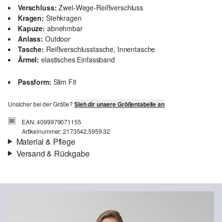
Verschluss:
Zwei-Wege-Reißverschluss
Kragen:
Stehkragen
Kapuze:
abnehmbar
Anlass:
Outdoor
Tasche:
Reißverschlusstasche, Innentasche
Ärmel:
elastisches Einfassband
Passform:
Slim Fit
Unsicher bei der Größe?
Sieh dir unsere Größentabelle an
EAN: 4099979071155
Artikelnummer: 2173542.5959.32
Material & Pflege
Versand & Rückgabe
Stoff:
Webware
Versand
Eigenschaft:
Steppung
Für Gast und Fashion Card Kunden fallen Versandkosten für eine
Füllung:
gepolstert
Standardlieferung einer Bestellung in Höhe von 3,95 € an. Fashion
Futter:
Webware
Card Kunden profitieren von kostenfreier Standardlieferung ab
Wärmegrad:
leicht wärmend
einem Mindestbestellwert in Höhe von 149,00 € (bei einem