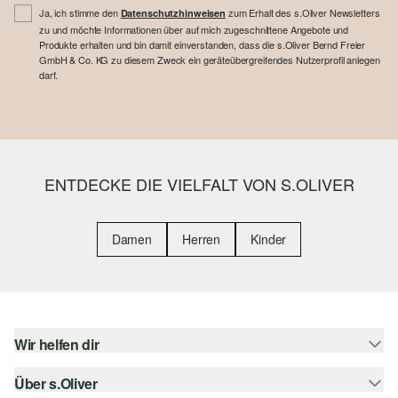
Ja, ich stimme den
zum Erhalt des s.Oliver Newsletters
Datenschutzhinweisen
zu und möchte Informationen über auf mich zugeschnittene Angebote und
Produkte erhalten und bin damit einverstanden, dass die s.Oliver Bernd Freier
GmbH & Co. KG zu diesem Zweck ein geräteübergreifendes Nutzerprofil anlegen
darf.
ENTDECKE DIE VIELFALT VON S.OLIVER
Damen
Herren
Kinder
Wir helfen dir
Über s.Oliver
Hilfe & FAQ