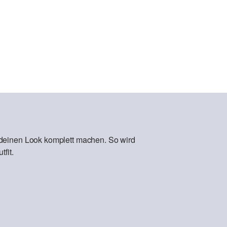
 deinen Look komplett machen. So wird
fit.