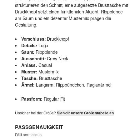
strukturieren den Schnitt, eine aufgesetzte Brusttasche mit
Druckknopf setzt einen funktionalen Akzent. Rippblende
am Saum und ein dezenter Mustermix prägen die
Gestaltung.
Verschluss:
Druckknopf
Details:
Logo
Saum:
Rippblende
Ausschnitt:
Crew Neck
Anlass:
Casual
Muster:
Mustermix
Tasche:
Brusttasche
Ärmel:
Langarm, Rippbündchen, Raglanärmel
Passform:
Regular Fit
Unsicher bei der Größe?
Sieh dir unsere Größentabelle an
PASSGENAUIGKEIT
Fällt normal aus