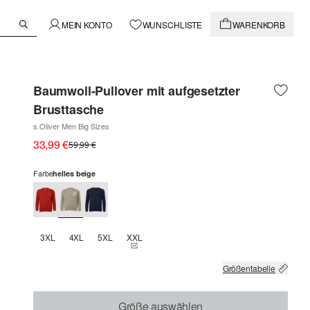
MEIN KONTO
WUNSCHLISTE
WARENKORB
Baumwoll-Pullover mit aufgesetzter
Brusttasche
s.Oliver Men Big Sizes
33,99 €
59,99 €
Farbe
helles beige
3XL
4XL
5XL
XXL
THIS SIZE IS CURRENTLY OUT OF STOCK
Größentabelle
Größe auswählen