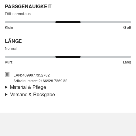
PASSGENAUIGKEIT
Fällt normal aus
Klein
Groß
LÄNGE
Normal
Kurz
Lang
EAN: 4099977352782
Artikelnummer: 2166928.7369.32
Material & Pflege
Versand & Rückgabe
Material:
Baumwolle
Versand
Für Gast und Fashion Card Kunden fallen Versandkosten für eine
Standardlieferung einer Bestellung in Höhe von 3,95 € an. Fashion
Card Kunden profitieren von kostenfreier Standardlieferung ab
einem Mindestbestellwert in Höhe von 149,00 € (bei einem