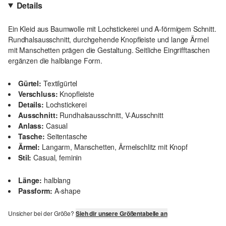
Details
Ein Kleid aus Baumwolle mit Lochstickerei und A-förmigem Schnitt.
Rundhalsausschnitt, durchgehende Knopfleiste und lange Ärmel
mit Manschetten prägen die Gestaltung. Seitliche Eingrifftaschen
ergänzen die halblange Form.
Gürtel:
Textilgürtel
Verschluss:
Knopfleiste
Details:
Lochstickerei
Ausschnitt:
Rundhalsausschnitt, V-Ausschnitt
Anlass:
Casual
Tasche:
Seitentasche
Ärmel:
Langarm, Manschetten, Ärmelschlitz mit Knopf
Stil:
Casual, feminin
Länge:
halblang
Passform:
A-shape
Unsicher bei der Größe?
Sieh dir unsere Größentabelle an