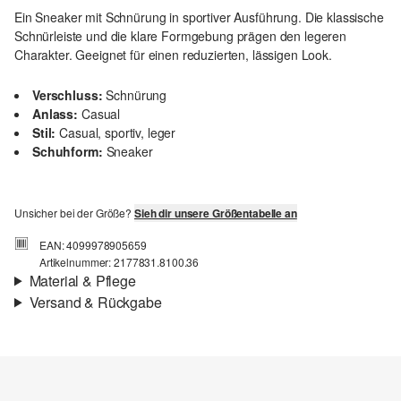
Ein Sneaker mit Schnürung in sportiver Ausführung. Die klassische
Schnürleiste und die klare Formgebung prägen den legeren
Charakter. Geeignet für einen reduzierten, lässigen Look.
Verschluss:
Schnürung
Anlass:
Casual
Stil:
Casual, sportiv, leger
Schuhform:
Sneaker
Unsicher bei der Größe?
Sieh dir unsere Größentabelle an
EAN: 4099978905659
Artikelnummer: 2177831.8100.36
Material & Pflege
Versand & Rückgabe
Material:
Synthetik
Versand
Für Gast und Fashion Card Kunden fallen Versandkosten für eine
Standardlieferung einer Bestellung in Höhe von 3,95 € an. Fashion
Card Kunden profitieren von kostenfreier Standardlieferung ab