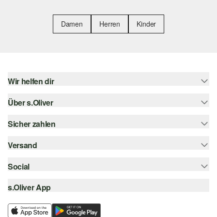
Damen
Herren
Kinder
Wir helfen dir
Über s.Oliver
Hilfe & FAQ
Größenberatung
Sicher zahlen
s.Oliver Magazin
Rückgabe
Whatsapp
Versand
Rechnung
Barrierefreiheitserklärung
s.Oliver Card
Kreditkarte
Social
Sendungsverfolgung
Top-Kategorien
Digitale Geschenkkarte
PayPal
DHL
s.Oliver App
Bestellung widerrufen
instagram
s.Oliver Group
Klarna
DHL Packstation
facebook
Career
SSL-Verschlüsselung
s.Oliver Filiale