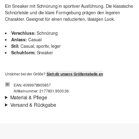
Ein Sneaker mit Schnürung in sportiver Ausführung. Die klassische
Schnürleiste und die klare Formgebung prägen den legeren
Charakter. Geeignet für einen reduzierten, lässigen Look.
Verschluss:
Schnürung
Anlass:
Casual
Stil:
Casual, sportiv, leger
Schuhform:
Sneaker
Unsicher bei der Größe?
Sieh dir unsere Größentabelle an
EAN: 4099978905857
Artikelnummer: 2177831.9500.36
Material & Pflege
Versand & Rückgabe
Material:
Synthetik
Versand
Für Gast und Fashion Card Kunden fallen Versandkosten für eine
Standardlieferung einer Bestellung in Höhe von 3,95 € an. Fashion
Card Kunden profitieren von kostenfreier Standardlieferung ab