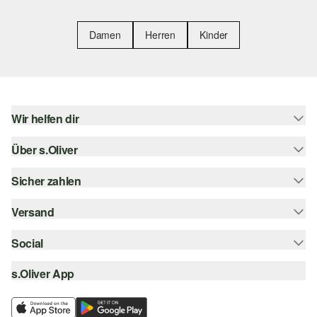
Damen
Herren
Kinder
Wir helfen dir
Über s.Oliver
Hilfe & FAQ
Größenberatung
Sicher zahlen
s.Oliver Magazin
Rückgabe
Whatsapp
Versand
Rechnung
Barrierefreiheitserklärung
s.Oliver Card
Kreditkarte
Social
Sendungsverfolgung
Top-Kategorien
Digitale Geschenkkarte
PayPal
DHL
s.Oliver App
Bestellung widerrufen
instagram
s.Oliver Group
Klarna
DHL Packstation
facebook
Career
SSL-Verschlüsselung
s.Oliver Filiale