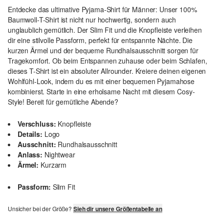
Entdecke das ultimative Pyjama-Shirt für Männer: Unser 100%
Baumwoll-T-Shirt ist nicht nur hochwertig, sondern auch
unglaublich gemütlich. Der Slim Fit und die Knopfleiste verleihen
dir eine stilvolle Passform, perfekt für entspannte Nächte. Die
kurzen Ärmel und der bequeme Rundhalsausschnitt sorgen für
Tragekomfort. Ob beim Entspannen zuhause oder beim Schlafen,
dieses T-Shirt ist ein absoluter Allrounder. Kreiere deinen eigenen
Wohlfühl-Look, indem du es mit einer bequemen Pyjamahose
kombinierst. Starte in eine erholsame Nacht mit diesem Cosy-
Style! Bereit für gemütliche Abende?
Verschluss:
Knopfleiste
Details:
Logo
Ausschnitt:
Rundhalsausschnitt
Anlass:
Nightwear
Ärmel:
Kurzarm
Passform:
Slim Fit
Unsicher bei der Größe?
Sieh dir unsere Größentabelle an