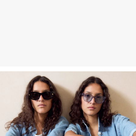
Rückgabefrist
Gastkunden können ihre Artikel innerhalb von 14 Tagen nach
Erhalt der Ware an uns zurückschicken. Fashion Card und VIP
Kunden haben nach Erhalt der Ware 30 Tage Zeit, um ihre Artikel
an uns zurückzusenden.
Weitere Informationen sind unserer „
Hilfe & FAQ
“ Seite zu
entnehmen.
Deine Retoure kannst du
HIER
online anmelden.