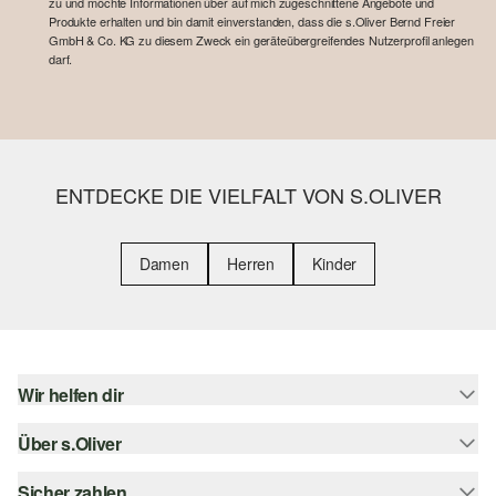
zu und möchte Informationen über auf mich zugeschnittene Angebote und
Produkte erhalten und bin damit einverstanden, dass die s.Oliver Bernd Freier
GmbH & Co. KG zu diesem Zweck ein geräteübergreifendes Nutzerprofil anlegen
darf.
ENTDECKE DIE VIELFALT VON S.OLIVER
Damen
Herren
Kinder
Wir helfen dir
Über s.Oliver
Hilfe & FAQ
Größenberatung
Sicher zahlen
s.Oliver Magazin