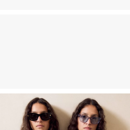
Kunden. Für VIP Kunden entfällt die Rückgabegebühr. Die
Versandkosten für die Rücklieferung werden vom
Rückerstattungsbetrag abgezogen.
Rückgabefrist
Gastkunden können ihre Artikel innerhalb von 14 Tagen nach
Erhalt der Ware an uns zurückschicken. Fashion Card und VIP
Kunden haben nach Erhalt der Ware 30 Tage Zeit, um ihre Artikel
an uns zurückzusenden.
Weitere Informationen sind unserer „
Hilfe & FAQ
“ Seite zu
entnehmen.
Deine Retoure kannst du
HIER
online anmelden.