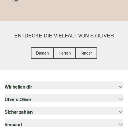
darf.
ENTDECKE DIE VIELFALT VON S.OLIVER
Damen
Herren
Kinder
Wir helfen dir
Über s.Oliver
Hilfe & FAQ
Größenberatung
Sicher zahlen
s.Oliver Magazin
Rückgabe
Whatsapp
Versand
Rechnung