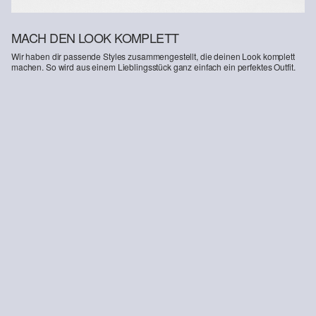
MACH DEN LOOK KOMPLETT
Wir haben dir passende Styles zusammengestellt, die deinen Look komplett
machen. So wird aus einem Lieblingsstück ganz einfach ein perfektes Outfit.
-15%
Detroit: Leinenmix-Hose im Relaxed Fit
75,99 €
89,99 €