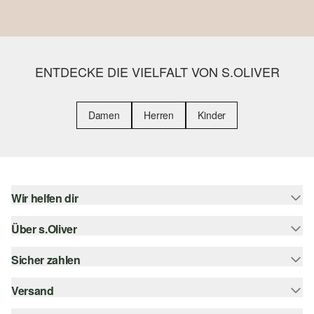
ENTDECKE DIE VIELFALT VON S.OLIVER
Damen
Herren
Kinder
Wir helfen dir
Über s.Oliver
Hilfe & FAQ
Größenberatung
Sicher zahlen
s.Oliver Magazin
Rückgabe
Whatsapp
Versand
Rechnung
Barrierefreiheitserklärung
s.Oliver Card