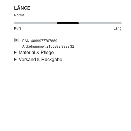
LÄNGE
Normal
Kurz
Lang
EAN: 4099977707889
Artikelnummer: 2166398.9999.32
Material & Pflege
Versand & Rückgabe
Material:
Leinenmix
Versand
Für Gast und Fashion Card Kunden fallen Versandkosten
für eine Standardlieferung einer Bestellung in Höhe von
3,95 € an. Fashion Card Kunden profitieren von
kostenfreier Standardlieferung ab einem
Mindestbestellwert in Höhe von 149,00 € (bei einem
geringeren Bestellwert betragen die Versandkosten für eine
Standardlieferung ebenfalls 3,95 €). Für VIP Kunden
Chlorbleiche nicht möglich
entfallen die Versandkosten.
Nicht für den Trockner geeignet