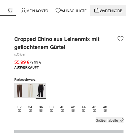
MEIN KONTO
WUNSCHLISTE
WARENKORB
Cropped Chino aus Leinenmix mit
geflochtenem Gürtel
s.Oliver
55,99 €
79,99 €
AUSVERKAUFT
Farbe
schwarz
32
34
36
38
40
42
44
46
48
THIS SIZE IS CURRENTLY OUT OF STOCK
THIS SIZE IS CURRENTLY OUT OF STOCK
THIS SIZE IS CURRENTLY OUT OF STOCK
THIS SIZE IS CURRENTLY OUT OF STOCK
THIS SIZE IS CURRENTLY OUT OF STOCK
THIS SIZE IS CURRENTLY OUT OF 
THIS SIZE IS CURRENTLY OU
THIS SIZE IS CURREN
THIS SIZE IS C
Größentabelle