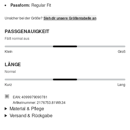
Passform:
Regular Fit
Unsicher bei der Größe?
Sieh dir unsere Größentabelle an
PASSGENAUIGKEIT
Fällt normal aus
Klein
Groß
LÄNGE
Normal
Kurz
Lang
EAN: 4099979090781
Artikelnummer: 2176753.81W9.34
Material & Pflege
Versand & Rückgabe
Stoff:
Feinstrick
Versand
Eigenschaft:
hochwertig
Für Gast und Fashion Card Kunden fallen Versandkosten für eine