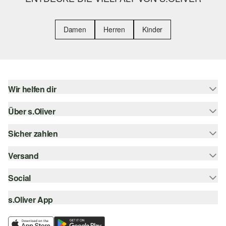
Damen
Herren
Kinder
Wir helfen dir
Über s.Oliver
Hilfe & FAQ
Größenberatung
Sicher zahlen
s.Oliver Magazin
Rückgabe
Whatsapp
Versand
Rechnung
Barrierefreiheitserklärung
s.Oliver Card
Kreditkarte
Social
Sendungsverfolgung
Top-Kategorien
Digitale Geschenkkarte
PayPal
DHL
s.Oliver App
Bestellung widerrufen
instagram
s.Oliver Group
Klarna
DHL Packstation
facebook
Career
SSL-Verschlüsselung