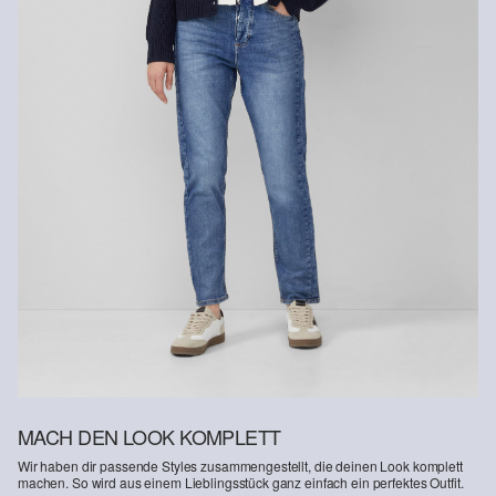
Rückgabefrist
Gastkunden können ihre Artikel innerhalb von 14 Tagen nach
Erhalt der Ware an uns zurückschicken. Fashion Card und VIP
Kunden haben nach Erhalt der Ware 30 Tage Zeit, um ihre Artikel
an uns zurückzusenden.
Weitere Informationen sind unserer „
Hilfe & FAQ
“ Seite zu
entnehmen.
Deine Retoure kannst du
HIER
online anmelden.
MACH DEN LOOK KOMPLETT
Wir haben dir passende Styles zusammengestellt, die deinen Look komplett
machen. So wird aus einem Lieblingsstück ganz einfach ein perfektes Outfit.