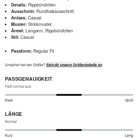
Details:
Rippbündchen
Ausschnitt:
Rundhalsausschnitt
Anlass:
Casual
Muster:
Strickmuster
Ärmel:
Langarm, Rippbündchen
Stil:
Casual
Passform:
Regular Fit
Unsicher bei der Größe?
Sieh dir unsere Größentabelle an
PASSGENAUIGKEIT
Fällt normal aus
Klein
Groß
LÄNGE
Normal
Kurz
Lang