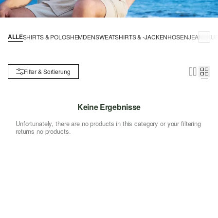
ALLE
SHIRTS & POLOS
HEMDEN
SWEATSHIRTS & -JACKEN
HOSEN
JEANS
KU
Filter & Sortierung
Keine Ergebnisse
Unfortunately, there are no products in this category or your filtering
returns no products.