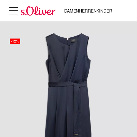
DAMEN
HERREN
KINDER
-12%