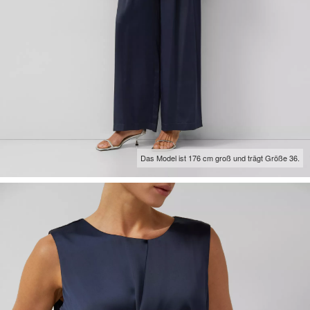
Das Model ist 176 cm groß und trägt Größe 36.