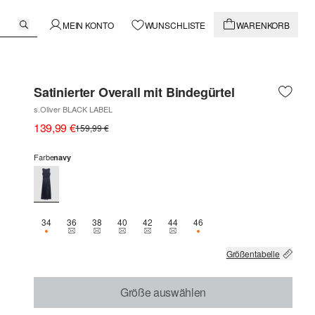
MEIN KONTO
WUNSCHLISTE
WARENKORB
Satinierter Overall mit Bindegürtel
s.Oliver BLACK LABEL
139,99 €
159,99 €
Farbe
navy
34
36
38
40
42
44
46
NUR 1 VERFÜGBAR
THIS SIZE IS CURRENTLY OUT OF STOCK
THIS SIZE IS CURRENTLY OUT OF STOCK
THIS SIZE IS CURRENTLY OUT OF STOCK
THIS SIZE IS CURRENTLY OUT OF STOCK
THIS SIZE IS CURRENTLY OUT OF 
NUR 1 VERFÜGBAR
Größentabelle
Größe auswählen