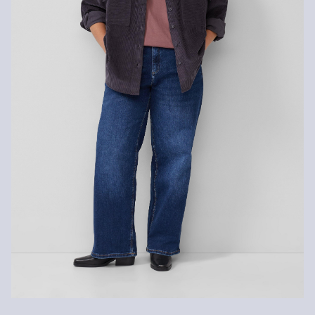
Kunden. Für VIP Kunden entfällt die Rückgabegebühr. Die
Keine chemische Reinigung möglich
Versandkosten für die Rücklieferung werden vom
Rückerstattungsbetrag abgezogen.
Rückgabefrist
Gastkunden können ihre Artikel innerhalb von 14 Tagen nach
Erhalt der Ware an uns zurückschicken. Fashion Card und VIP
Kunden haben nach Erhalt der Ware 30 Tage Zeit, um ihre Artikel
an uns zurückzusenden.
Weitere Informationen sind unserer „
Hilfe & FAQ
“ Seite zu
entnehmen.
Deine Retoure kannst du
HIER
online anmelden.