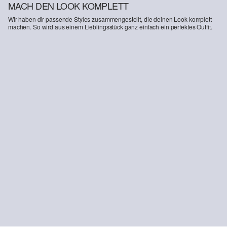
MACH DEN LOOK KOMPLETT
Wir haben dir passende Styles zusammengestellt, die deinen Look komplett
machen. So wird aus einem Lieblingsstück ganz einfach ein perfektes Outfit.
-20%
Jeans / Slim Fit / Mid Rise / Wide Leg / Superstretch
55,99 €
69,99 €