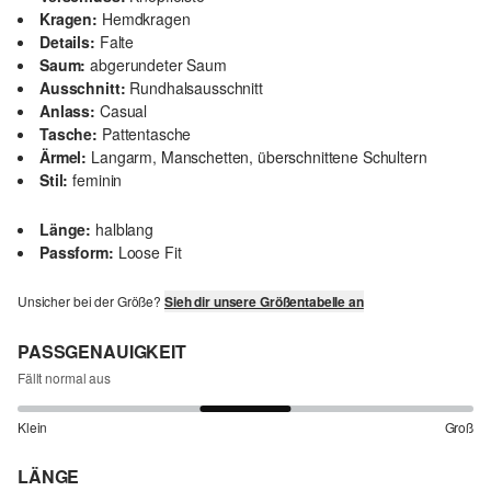
Kragen:
Hemdkragen
Details:
Falte
Saum:
abgerundeter Saum
Ausschnitt:
Rundhalsausschnitt
Anlass:
Casual
Tasche:
Pattentasche
Ärmel:
Langarm, Manschetten, überschnittene Schultern
Stil:
feminin
Länge:
halblang
Passform:
Loose Fit
Unsicher bei der Größe?
Sieh dir unsere Größentabelle an
PASSGENAUIGKEIT
Fällt normal aus
Klein
Groß
LÄNGE