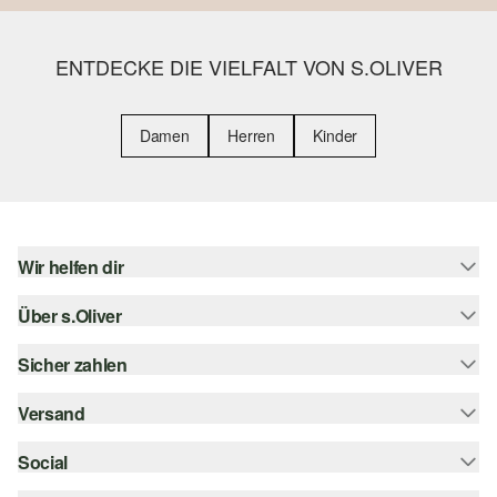
ENTDECKE DIE VIELFALT VON S.OLIVER
Damen
Herren
Kinder
Wir helfen dir
Über s.Oliver
Hilfe & FAQ
Größenberatung
Sicher zahlen
s.Oliver Magazin
Rückgabe
Whatsapp
Versand
Rechnung
Barrierefreiheitserklärung
s.Oliver Card
Kreditkarte
Social
Sendungsverfolgung
Top-Kategorien
Digitale Geschenkkarte
PayPal