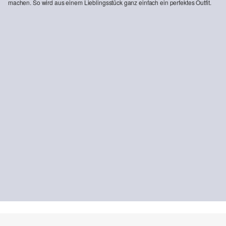
machen. So wird aus einem Lieblingsstück ganz einfach ein perfektes Outfit.
-20%
Jeans Suri / Regular Fit / Mid Rise / Wie Leg
63,99 €
79,99 €