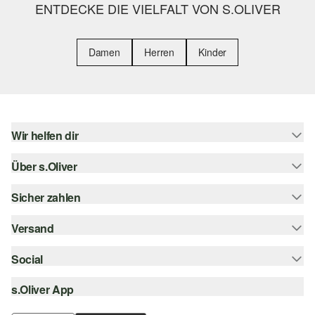
ENTDECKE DIE VIELFALT VON S.OLIVER
Damen
Herren
Kinder
Wir helfen dir
Über s.Oliver
Hilfe & FAQ
Größenberatung
Sicher zahlen
s.Oliver Magazin
Rückgabe
Whatsapp
Versand
Rechnung
Barrierefreiheitserklärung
s.Oliver Card
Kreditkarte
Social
Sendungsverfolgung
Top-Kategorien
Digitale Geschenkkarte
PayPal
DHL
s.Oliver App
Bestellung widerrufen
instagram
s.Oliver Group
Klarna
DHL Packstation
facebook