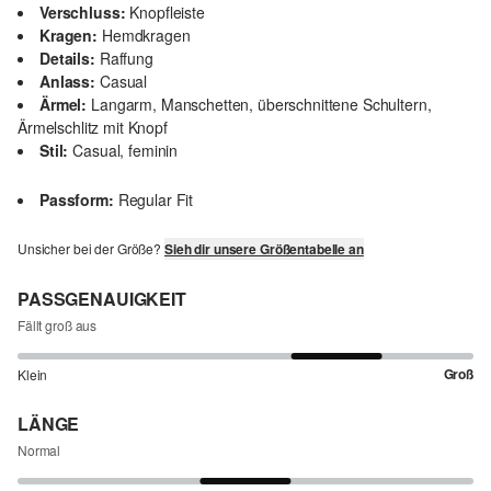
Verschluss:
Knopfleiste
Kragen:
Hemdkragen
Details:
Raffung
Anlass:
Casual
Ärmel:
Langarm, Manschetten, überschnittene Schultern,
Ärmelschlitz mit Knopf
Stil:
Casual, feminin
Passform:
Regular Fit
Unsicher bei der Größe?
Sieh dir unsere Größentabelle an
PASSGENAUIGKEIT
Fällt groß aus
Groß
Klein
LÄNGE
Normal