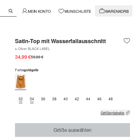
MEIN KONTO
WUNSCHLISTE
WARENKORB
Satin-Top mit Wasserfallausschnitt
s.Oliver BLACK LABEL
34,99 €
59,99 €
Farbe
goldgelb
32
34
36
38
40
42
44
46
48
THIS SIZE IS CURRENTLY OUT OF STOCK
THIS SIZE IS CURRENTLY OUT OF STOCK
Größentabelle
Größe auswählen