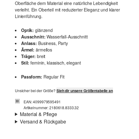
Oberfläche dem Material eine natürliche Lebendigkeit
verleiht. Ein Oberteil mit reduzierter Eleganz und klarer
Linienführung.
Optik:
glänzend
Ausschnitt:
Wasserfall-Ausschnitt
Anlass:
Business, Party
Ärmel:
ärmellos
Träger:
breit
Stil:
feminin, klassisch, elegant
Passform:
Regular Fit
Unsicher bei der Größe?
Sieh dir unsere Größentabelle an
EAN: 4099979595491
Artikelnummer: 2180618.8333.32
Material & Pflege
Versand & Rückgabe
Stoff:
Satin
Versand
Eigenschaft:
strukturiert, knitterig
Für Gast und Fashion Card Kunden fallen Versandkosten