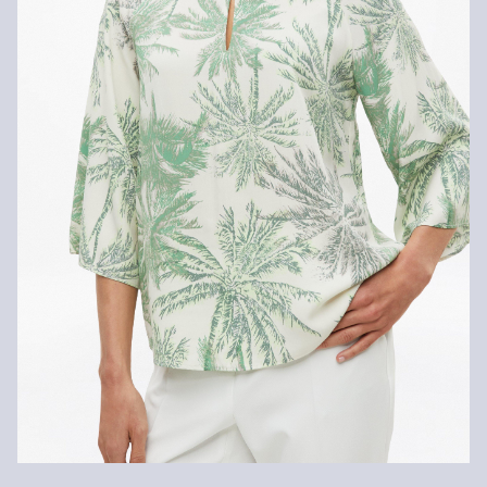
Kunden. Für VIP Kunden entfällt die Rückgabegebühr. Die
Schonwaschgang
Versandkosten für die Rücklieferung werden vom
Rückerstattungsbetrag abgezogen.
Rückgabefrist
Gastkunden können ihre Artikel innerhalb von 14 Tagen nach
Erhalt der Ware an uns zurückschicken. Fashion Card und VIP
Kunden haben nach Erhalt der Ware 30 Tage Zeit, um ihre Artikel
an uns zurückzusenden.
Weitere Informationen sind unserer „
Hilfe & FAQ
“ Seite zu
entnehmen.
Deine Retoure kannst du
HIER
online anmelden.