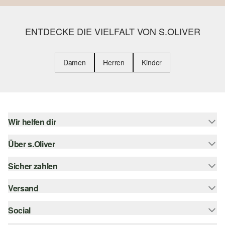
ENTDECKE DIE VIELFALT VON S.OLIVER
Damen
Herren
Kinder
Wir helfen dir
Über s.Oliver
Hilfe & FAQ
Größenberatung
Sicher zahlen
s.Oliver Magazin
Rückgabe
Whatsapp
Versand
Rechnung
Barrierefreiheitserklärung
s.Oliver Card
Kreditkarte
Social
Sendungsverfolgung
Top-Kategorien
Digitale Geschenkkarte
PayPal