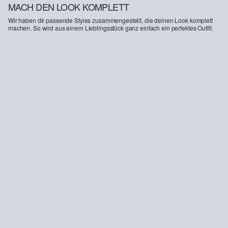
MACH DEN LOOK KOMPLETT
Wir haben dir passende Styles zusammengestellt, die deinen Look komplett
machen. So wird aus einem Lieblingsstück ganz einfach ein perfektes Outfit.
-26%
Cigarette-Pants im Slim Fit
65,99 €
89,99 €