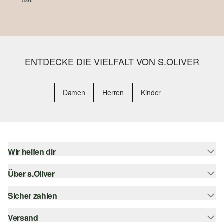
darf.
ENTDECKE DIE VIELFALT VON S.OLIVER
Damen
Herren
Kinder
Wir helfen dir
Über s.Oliver
Hilfe & FAQ
Größenberatung
Sicher zahlen
s.Oliver Magazin
Rückgabe
Whatsapp
Versand
Rechnung