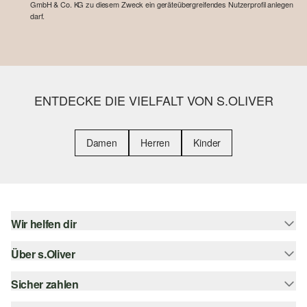
GmbH & Co. KG zu diesem Zweck ein geräteübergreifendes Nutzerprofil anlegen
darf.
ENTDECKE DIE VIELFALT VON S.OLIVER
Damen
Herren
Kinder
Wir helfen dir
Über s.Oliver
Hilfe & FAQ
Größenberatung
Sicher zahlen
s.Oliver Magazin
Rückgabe