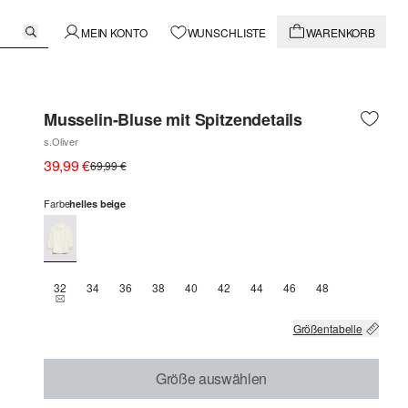
MEIN KONTO
WUNSCHLISTE
WARENKORB
Musselin-Bluse mit Spitzendetails
s.Oliver
39,99 €
69,99 €
Farbe
helles beige
32
34
36
38
40
42
44
46
48
THIS SIZE IS CURRENTLY OUT OF STOCK
Größentabelle
Größe auswählen