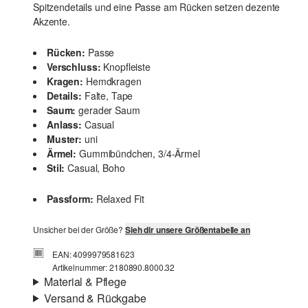
Spitzendetails und eine Passe am Rücken setzen dezente
Akzente.
Rücken:
Passe
Verschluss:
Knopfleiste
Kragen:
Hemdkragen
Details:
Falte, Tape
Saum:
gerader Saum
Anlass:
Casual
Muster:
uni
Ärmel:
Gummibündchen, 3/4-Ärmel
Stil:
Casual, Boho
Passform:
Relaxed Fit
Unsicher bei der Größe?
Sieh dir unsere Größentabelle an
EAN: 4099979581623
Artikelnummer: 2180890.8000.32
Material & Pflege
Versand & Rückgabe