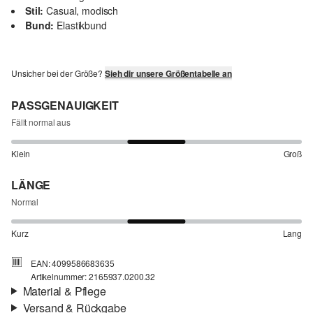
Stil:
Casual, modisch
Bund:
Elastikbund
Unsicher bei der Größe?
Sieh dir unsere Größentabelle an
PASSGENAUIGKEIT
Fällt normal aus
Klein
Groß
LÄNGE
Normal
Kurz
Lang
EAN: 4099586683635
Artikelnummer: 2165937.0200.32
Material & Pflege
Versand & Rückgabe