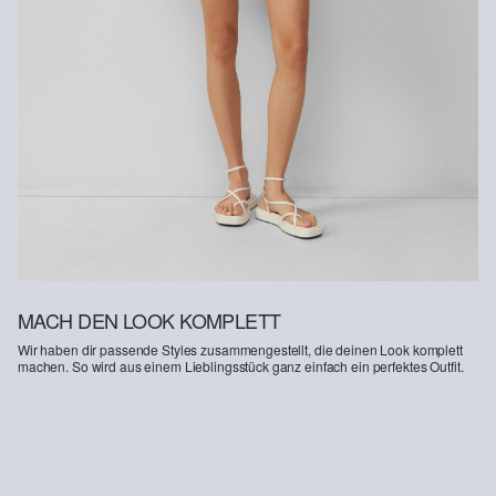
Kunden haben nach Erhalt der Ware 30 Tage Zeit, um ihre Artikel
an uns zurückzusenden.
Weitere Informationen sind unserer „
Hilfe & FAQ
“ Seite zu
entnehmen.
Deine Retoure kannst du
HIER
online anmelden.
MACH DEN LOOK KOMPLETT
Wir haben dir passende Styles zusammengestellt, die deinen Look komplett
machen. So wird aus einem Lieblingsstück ganz einfach ein perfektes Outfit.