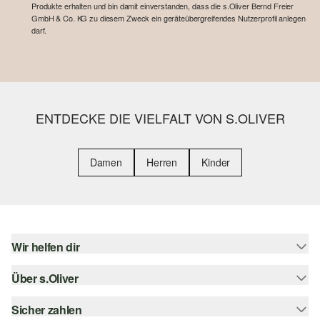
Produkte erhalten und bin damit einverstanden, dass die s.Oliver Bernd Freier
GmbH & Co. KG zu diesem Zweck ein geräteübergreifendes Nutzerprofil anlegen
darf.
ENTDECKE DIE VIELFALT VON S.OLIVER
Damen
Herren
Kinder
Wir helfen dir
Über s.Oliver
Hilfe & FAQ
Größenberatung
Sicher zahlen
s.Oliver Magazin