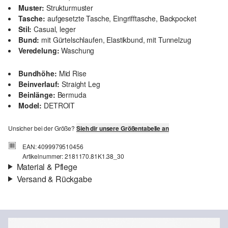
Muster:
Strukturmuster
Tasche:
aufgesetzte Tasche, Eingrifftasche, Backpocket
Stil:
Casual, leger
Bund:
mit Gürtelschlaufen, Elastikbund, mit Tunnelzug
Veredelung:
Waschung
Bundhöhe:
Mid Rise
Beinverlauf:
Straight Leg
Beinlänge:
Bermuda
Model:
DETROIT
Unsicher bei der Größe?
Sieh dir unsere Größentabelle an
EAN: 4099979510456
Artikelnummer: 2181170.81K1.38_30
Material & Pflege
Versand & Rückgabe
Eigenschaft:
leicht elastisch, strukturiert
Versand
Futter:
Baumwollfutter
Für Gast und Fashion Card Kunden fallen Versandkosten für eine
Material:
Leinenmix
Standardlieferung einer Bestellung in Höhe von 3,95 € an. Fashion
Card Kunden profitieren von kostenfreier Standardlieferung ab