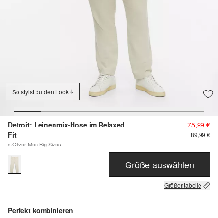
So stylst du den Look
Detroit: Leinenmix-Hose im Relaxed
75,99 €
Fit
89,99 €
s.Oliver Men Big Sizes
Größe auswählen
Größentabelle
Perfekt kombinieren