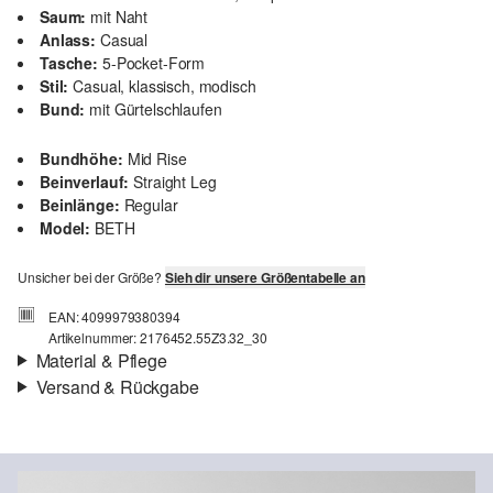
Saum:
mit Naht
Anlass:
Casual
Tasche:
5-Pocket-Form
Stil:
Casual, klassisch, modisch
Bund:
mit Gürtelschlaufen
Bundhöhe:
Mid Rise
Beinverlauf:
Straight Leg
Beinlänge:
Regular
Model:
BETH
Unsicher bei der Größe?
Sieh dir unsere Größentabelle an
EAN: 4099979380394
Artikelnummer: 2176452.55Z3.32_30
Material & Pflege
Versand & Rückgabe
Stoff:
Denim
Versand
Eigenschaft:
weich, fließend, nicht elastisch
Für Gast und Fashion Card Kunden fallen Versandkosten für eine
Material:
Lyocellmix
Standardlieferung einer Bestellung in Höhe von 3,95 € an. Fashion
Card Kunden profitieren von kostenfreier Standardlieferung ab