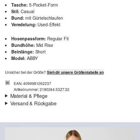
Tasche:
5-Pocket-Form
Stil:
Casual
Bund:
mit Gürtelschlaufen
Veredelung:
Used-Effekt
Hosenpassform:
Regular Fit
Bundhöhe:
Mid Rise
Beinlänge:
Short
Model:
ABBY
Unsicher bei der Größe?
Sieh dir unsere Größentabelle an
EAN: 4099981262237
Artikelnummer: 2180244.53Z7.32
Material & Pflege
Versand & Rückgabe
Stoff:
Denim
Versand
Eigenschaft:
elastisch
Für Gast und Fashion Card Kunden fallen Versandkosten für eine
Material:
Baumwollmix
Standardlieferung einer Bestellung in Höhe von 3,95 € an. Fashion
Card Kunden profitieren von kostenfreier Standardlieferung ab