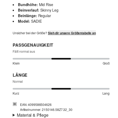
Bundhöhe:
Mid Rise
Beinverlauf:
Skinny Leg
Beinlänge:
Regular
Model:
SADIE
Unsicher bei der Größe?
Sieh dir unsere Größentabelle an
PASSGENAUIGKEIT
Fällt normal aus
Klein
Groß
LÄNGE
Normal
Kurz
Lang
EAN: 4099586504626
Artikelnummer: 2150146.58Z7.32_30
Material & Pflege