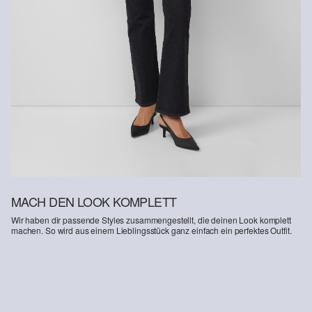
Kunden haben nach Erhalt der Ware 30 Tage Zeit, um ihre Artikel
an uns zurückzusenden.
Weitere Informationen sind unserer „
Hilfe & FAQ
“ Seite zu
entnehmen.
Deine Retoure kannst du
HIER
online anmelden.
MACH DEN LOOK KOMPLETT
Wir haben dir passende Styles zusammengestellt, die deinen Look komplett
machen. So wird aus einem Lieblingsstück ganz einfach ein perfektes Outfit.