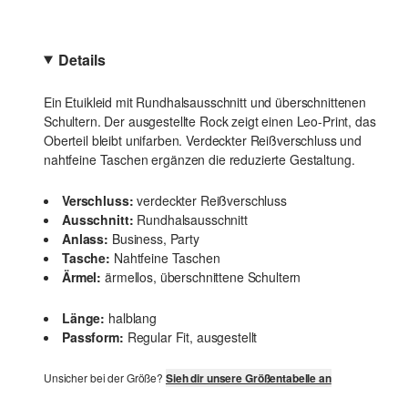
Details
Ein Etuikleid mit Rundhalsausschnitt und überschnittenen
Schultern. Der ausgestellte Rock zeigt einen Leo-Print, das
Oberteil bleibt unifarben. Verdeckter Reißverschluss und
nahtfeine Taschen ergänzen die reduzierte Gestaltung.
Verschluss:
verdeckter Reißverschluss
Ausschnitt:
Rundhalsausschnitt
Anlass:
Business, Party
Tasche:
Nahtfeine Taschen
Ärmel:
ärmellos, überschnittene Schultern
Länge:
halblang
Passform:
Regular Fit, ausgestellt
Unsicher bei der Größe?
Sieh dir unsere Größentabelle an