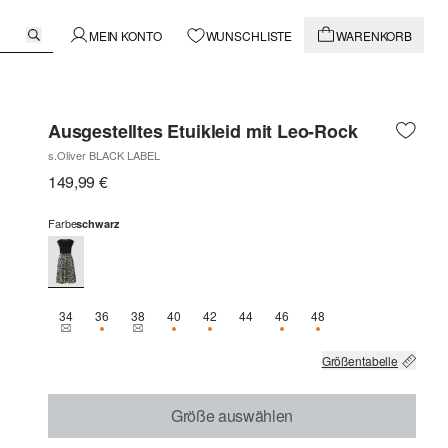
MEIN KONTO
WUNSCHLISTE
WARENKORB
Ausgestelltes Etuikleid mit Leo-Rock
s.Oliver BLACK LABEL
149,99 €
Farbe
schwarz
34
36
38
40
42
44
46
48
THIS SIZE IS CURRENTLY OUT OF STOCK
NUR 2 VERFÜGBAR
THIS SIZE IS CURRENTLY OUT OF STOCK
NUR 1 VERFÜGBAR
NUR 2 VERFÜGBAR
NUR 3 VERFÜGBAR
NUR 2 VERFÜGBAR
Größentabelle
Größe auswählen