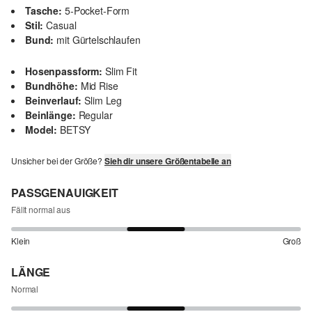
Tasche:
5-Pocket-Form
Stil:
Casual
Bund:
mit Gürtelschlaufen
Hosenpassform:
Slim Fit
Bundhöhe:
Mid Rise
Beinverlauf:
Slim Leg
Beinlänge:
Regular
Model:
BETSY
Unsicher bei der Größe?
Sieh dir unsere Größentabelle an
PASSGENAUIGKEIT
Fällt normal aus
Klein
Groß
LÄNGE
Normal