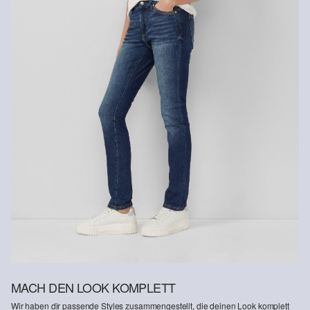
Rückerstattungsbetrag abgezogen.
Rückgabefrist
Gastkunden können ihre Artikel innerhalb von 14 Tagen nach
Erhalt der Ware an uns zurückschicken. Fashion Card und VIP
Kunden haben nach Erhalt der Ware 30 Tage Zeit, um ihre Artikel
an uns zurückzusenden.
Weitere Informationen sind unserer „
Hilfe & FAQ
“ Seite zu
entnehmen.
Deine Retoure kannst du
HIER
online anmelden.
MACH DEN LOOK KOMPLETT
Wir haben dir passende Styles zusammengestellt, die deinen Look komplett