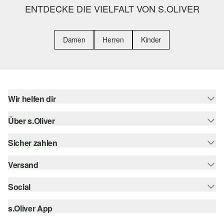
ENTDECKE DIE VIELFALT VON S.OLIVER
Damen
Herren
Kinder
Wir helfen dir
Über s.Oliver
Hilfe & FAQ
Größenberatung
Sicher zahlen
s.Oliver Magazin
Rückgabe
Whatsapp
Versand
Rechnung
Barrierefreiheitserklärung
s.Oliver Card
Kreditkarte
Social
Sendungsverfolgung
Top-Kategorien
Digitale Geschenkkarte
PayPal
DHL
s.Oliver App
Bestellung widerrufen
instagram
s.Oliver Group
Klarna
DHL Packstation