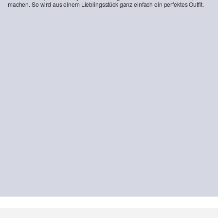
machen. So wird aus einem Lieblingsstück ganz einfach ein perfektes Outfit.
-20%
Slim-Fit-Longsleeve aus Baumwollslub mit U-Boot-Ausschnitt
23,99 €
29,99 €
+1