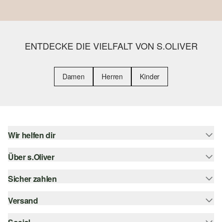
ENTDECKE DIE VIELFALT VON S.OLIVER
Damen
Herren
Kinder
Wir helfen dir
Über s.Oliver
Hilfe & FAQ
Größenberatung
Sicher zahlen
s.Oliver Magazin
Rückgabe
Whatsapp
Versand
Rechnung
Barrierefreiheitserklärung
s.Oliver Card
Kreditkarte
Sendungsverfolgung