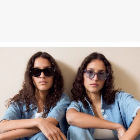
Kunden haben nach Erhalt der Ware 30 Tage Zeit, um ihre Artikel
an uns zurückzusenden.
Weitere Informationen sind unserer „
Hilfe & FAQ
“ Seite zu
entnehmen.
Deine Retoure kannst du
HIER
online anmelden.