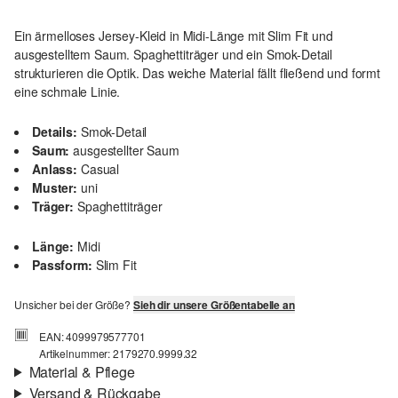
Ein ärmelloses Jersey-Kleid in Midi-Länge mit Slim Fit und
ausgestelltem Saum. Spaghettiträger und ein Smok-Detail
strukturieren die Optik. Das weiche Material fällt fließend und formt
eine schmale Linie.
Details:
Smok-Detail
Saum:
ausgestellter Saum
Anlass:
Casual
Muster:
uni
Träger:
Spaghettiträger
Länge:
Midi
Passform:
Slim Fit
Unsicher bei der Größe?
Sieh dir unsere Größentabelle an
EAN: 4099979577701
Artikelnummer: 2179270.9999.32
Material & Pflege
Versand & Rückgabe